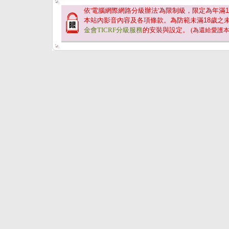
依'電腦網際網路分級辦法'為限制級，限定為年滿
1
本站內影音內容及各項條款。為防範未滿
18
歲之
金會TICRF分級服務
的安裝與設定。
(為還給愛護