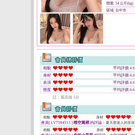
體重: 54 公斤(kg)
區域: 台中市
相貌
平均評價 4.6
身材
平均評價 4.6
表演
平均評價 4.6
態度
平均評價 4.6
註﹕最高值 5分
相貌
身材
會員[ LV7594513 ]
晴空萬裡
的評論：
夏天那迷人的笑
相貌
身材