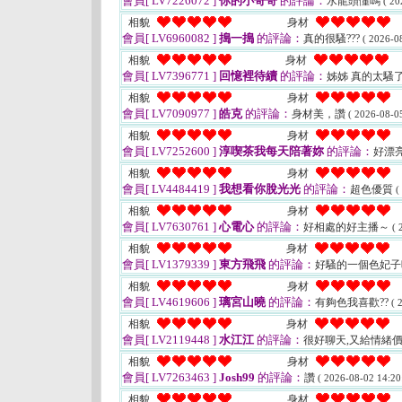
會員[ LV7226072 ]
你的小哥哥
的評論：
水龍頭懂嗎
( 20
相貌
身材
會員[ LV6960082 ]
搗一搗
的評論：
真的很騷???
( 2026-0
相貌
身材
會員[ LV7396771 ]
回憶裡待續
的評論：
姊姊 真的太騷
相貌
身材
會員[ LV7090977 ]
皓克
的評論：
身材美，讚
( 2026-08-05
相貌
身材
會員[ LV7252600 ]
淳喫茶我每天陪著妳
的評論：
好漂
相貌
身材
會員[ LV4484419 ]
我想看你脫光光
的評論：
超色優質
(
相貌
身材
會員[ LV7630761 ]
心電心
的評論：
好相處的好主播～
( 
相貌
身材
會員[ LV1379339 ]
東方飛飛
的評論：
好騷的一個色妃
相貌
身材
會員[ LV4619606 ]
璃宮山曉
的評論：
有夠色我喜歡??
( 
相貌
身材
會員[ LV2119448 ]
水江江
的評論：
很好聊天,又給情緒價
相貌
身材
會員[ LV7263463 ]
Josh99
的評論：
讚
( 2026-08-02 14:20
相貌
身材