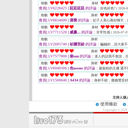
相貌
身材
會員[ LV6228425 ]
廷廷廷廷
的評論：
好色好色?
( 2026-0
相貌
身材
會員[ LV6634609 ]
酒窩
的評論：
妃子人美心善好聊天，
相貌
身材
會員[ LV7711528 ]
威廉....
的評論：
非常性感
( 2026-07-07
相貌
身材
會員[ LV2695740 ]
衫贖宮紛
的評論：
騙錢的，請大家
相貌
身材
會員[ LV7577808 ]
柴sun
的評論：
迷人的話我不會說，
相貌
身材
會員[ LV6949306 ]
色meme
的評論：
最寵粉的主播 還
相貌
身材
會員[ LV1569848 ]
A434
的評論：
身材不錯，撒嬌聲音
主持人個
使用條款
Copyright © 202