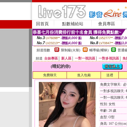
回首頁
點數補給站
會員專區
恭喜七月份消費排行前十名會員 獲得免費點數~
No.3
No.4
-贈點
8,000
點
-贈點
7,0
LV76098**
LV52777**
No.7
No.8
-贈點
4,000
點
-贈點
3,
LV23213**
LV70847**
頻道指數
限制級(火辣)
輔導級(曖昧)
普通級
頻道
台妹專區
│
新人區
│
一對一視訊區
│
一對多視訊區
│
免
(晴妃的你)
免費聊天
進入包廂
送禮
免費文字聊天: 
一對多視訊聊天: 每
一對一視訊聊天: 每
性別: 女性
年齡: 26 歲
血型: O型
身高: 167 公分(cm