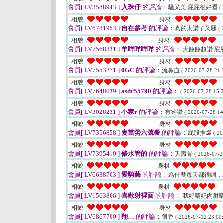
會員[ LV3588943 ]
入珠仔
的評論：
騷又美 屁屁很好看
(
相貌
身材
會員[ LV6781953 ]
自在參考
的評論：
真的太讚了又騷
( 
相貌
身材
會員[ LV7568331 ]
羊咩咩咩咩
的評論：
大餒餒超讚 屁
相貌
身材
會員[ LV7553271 ]
0GC
的評論：
流鼻血
( 2026-07-28 21:
相貌
身材
會員[ LV7648039 ]
asdr55790
的評論：
( 2026-07-28 15:2
相貌
身材
會員[ LV3028231 ]
小家r
的評論：
有夠讚
( 2026-07-28 14
相貌
身材
會員[ LV7356858 ]
麥當勞六號餐
的評論：
屁股推爆
( 20
相貌
身材
會員[ LV7395410 ]
修水管的
的評論：
夭壽骨
( 2026-07-2
相貌
身材
會員[ LV6638703 ]
愛騎藝
的評論：
為什麼每天都很睏，
相貌
身材
會員[ LV1563866 ]
喜歡射裡面
的評論：
我好晴妃內射
相貌
身材
會員[ LV6867700 ]
翔…
的評論：
很香
( 2026-07-12 23:00: