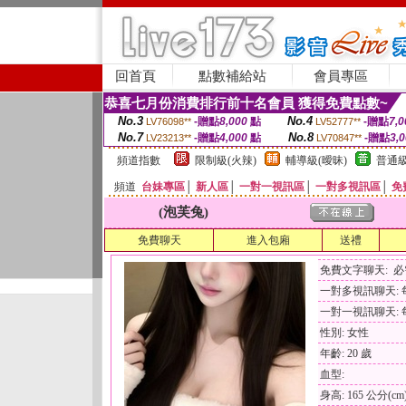
回首頁
點數補給站
會員專區
恭喜七月份消費排行前十名會員 獲得免費點數~
No.3
No.4
-贈點
8,000
點
-贈點
7,0
LV76098**
LV52777**
No.7
No.8
-贈點
4,000
點
-贈點
3,
LV23213**
LV70847**
頻道指數
限制級(火辣)
輔導級(曖昧)
普通級
頻道
台妹專區
│
新人區
│
一對一視訊區
│
一對多視訊區
│
免
(泡芙兔)
免費聊天
進入包廂
送禮
免費文字聊天: 
一對多視訊聊天: 每
一對一視訊聊天: 每
性別: 女性
年齡: 20 歲
血型:
身高: 165 公分(cm