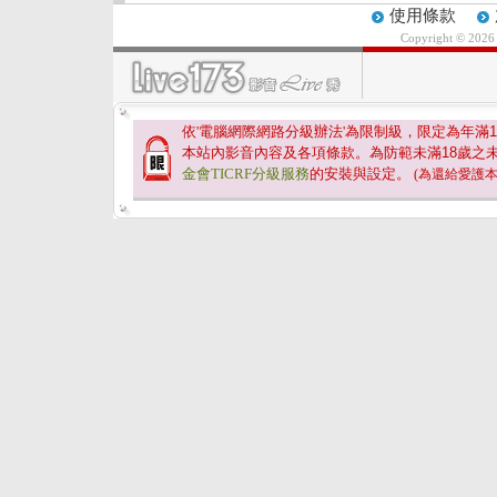
使用條款
Copyright © 202
依'電腦網際網路分級辦法'為限制級，限定為年滿
1
本站內影音內容及各項條款。為防範未滿
18
歲之
金會TICRF分級服務
的安裝與設定。
(為還給愛護