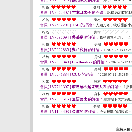
會員[ LV7548873 ]
櫻晶塚大
的評論：
好
( 2026-07-15 19:
相貌
身材
會員[ LV7562497 ]
竹本口木子
的評論：
記得約定時間
相貌
身材
會員[ LV7632201 ]
TAL
的評論：
人如其名，軟萌甜的小
相貌
身材
會員[ LV7390094 ]
吳某喲
的評論：
收禮還立牌坊，下面
相貌
身材
會員[ LV5002835 ]
與己和解
的評論：
( 2026-07-13 13:29
相貌
身材
會員[ LV7038340 ]
LeoDonders
的評論：
( 2026-07-12 19
相貌
身材
會員[ LV6941334 ]
GGO
的評論：
( 2026-07-12 15:28:54 )
相貌
身材
會員[ LV7713397 ]
窮逼給不起還裝大方
的評論：
主播
相貌
身材
會員[ LV7537515 ]
無語論比
的評論：
感謝樓下大大貢獻
相貌
身材
會員[ LV1194403 ]
久違的
的評論：
今天很開心認識妳
主持人個