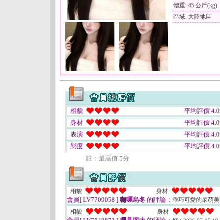
體重: 45 公斤(kg)
區域: 大陸地區
相貌
平均評價 4.0
身材
平均評價 4.0
表演
平均評價 4.0
態度
平均評價 4.0
註﹕最高值 5分
相貌
身材
會員[ LV7709058 ]
咖喱烏冬
的評論：
乖巧可愛的呆萌
相貌
身材