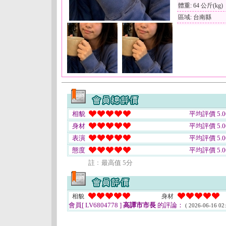
體重: 64 公斤(kg)
區域: 台南縣
相貌
平均評價 5.0
身材
平均評價 5.0
表演
平均評價 5.0
態度
平均評價 5.0
註﹕最高值 5分
相貌
身材
會員[ LV6804778 ]
高譚市市長
的評論：
( 2026-06-16 02: