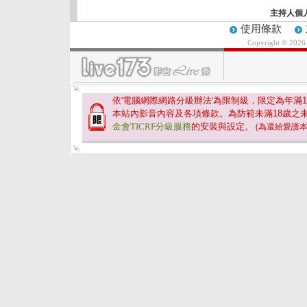
主持人個
使用條款
Copyright © 202
依'電腦網際網路分級辦法'為限制級，限定為年滿
1
本站內影音內容及各項條款。為防範未滿
18
歲之
金會TICRF分級服務
的安裝與設定。
(為還給愛護