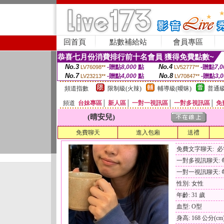
回首頁
點數補給站
會員專區
恭喜七月份消費排行前十名會員 獲得免費點數~
No.3
No.4
-贈點
8,000
點
-贈點
7,0
LV76098**
LV52777**
No.7
No.8
-贈點
4,000
點
-贈點
3,
LV23213**
LV70847**
頻道指數
限制級(火辣)
輔導級(曖昧)
普通級
頻道
台妹專區
│
新人區
│
一對一視訊區
│
一對多視訊區
│
免
(晴安兒)
免費聊天
進入包廂
送禮
免費文字聊天: 
一對多視訊聊天: 每
一對一視訊聊天: 每
性別: 女性
年齡: 31 歲
血型: O型
身高: 168 公分(cm