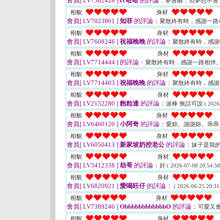
會員[ LV7582428 ]
cc哈哈
的評論：
夢會醒，但夢想不會
相貌
身材
會員[ LV7023861 ]
知菲
的評論：
聚散終有時，感謝一路
相貌
身材
會員[ LV7608246 ]
祝福晚晚
的評論：
聚散終有時，感
相貌
身材
會員[ LV7714444 ]
的評論：
聚散終有時，感謝一路相伴
相貌
身材
會員[ LV7714403 ]
祝福晚晚
的評論：
聚散終有時，感
相貌
身材
會員[ LV2152280 ]
飽粒達
的評論：
波棒 無話可說
( 2026
相貌
身材
會員[ LV6460120 ]
小阿奇
的評論：
愛妳。謝謝妳。乖乖
相貌
身材
會員[ LV6050413 ]
新家坡奶控老公
的評論：
妹子是我
相貌
身材
會員[ LV3412338 ]
劫哥
的評論：
好
( 2026-07-08 20:54:58
相貌
身材
會員[ LV6820921 ]
愛喝旺仔
的評論：
( 2026-06-25 20:31
相貌
身材
會員[ LV7389246 ]
ObbbbbbbbbbbbO
的評論：
可愛又
相貌
身材