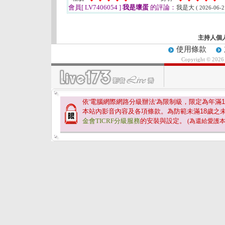
會員[ LV7406054 ]
我是壞蛋
的評論：
我是大
( 2026-06-2
主持人個
使用條款
Copyright © 202
依'電腦網際網路分級辦法'為限制級，限定為年滿
1
本站內影音內容及各項條款。為防範未滿
18
歲之
金會TICRF分級服務
的安裝與設定。
(為還給愛護