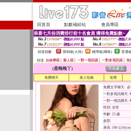
回首頁
點數補給站
會員專區
恭喜七月份消費排行前十名會員 獲得免費點數~
No.3
No.4
-贈點
8,000
點
-贈點
7,0
LV76098**
LV52777**
No.7
No.8
-贈點
4,000
點
-贈點
3,
LV23213**
LV70847**
頻道指數
限制級(火辣)
輔導級(曖昧)
普通級
頻道
台妹專區
│
新人區
│
一對一視訊區
│
一對多視訊區
│
免
(是晚晚丫)
免費聊天
進入包廂
送禮
免費文字聊天: 
一對多視訊聊天: 每
一對一視訊聊天: 每
性別: 女性
年齡: 25 歲
血型:
身高: 168 公分(cm