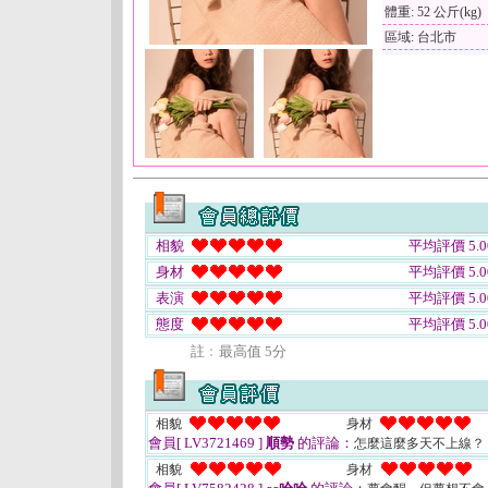
體重: 52 公斤(kg)
區域: 台北市
相貌
平均評價 5.0
身材
平均評價 5.0
表演
平均評價 5.0
態度
平均評價 5.0
註﹕最高值 5分
相貌
身材
會員[ LV3721469 ]
順勢
的評論：
怎麼這麼多天不上線？
相貌
身材