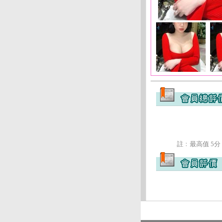
註﹕最高值 5分