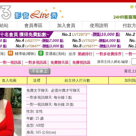
給站
會員專區
加入會員
使用說明
付款
十名會員 獲得免費點數~
No.1
-贈點
10,000
點
No.2
LV72973**
No.4
No.5
No.
00
點
-贈點
7,000
點
-贈點
6,000
點
LV52777**
LV77023**
No.8
No.8
No.
00
點
-贈點
3,000
點
-贈點
3,000
點
LV70847**
LV75677**
辣)
輔導級(曖昧)
普通級(清純)
排序
業績排行
│
一對多收費排序
│
一對一
搜尋主持人網名/編號：
一對一視訊區
│
一對多視訊區
│
免費聊天區
│
免費視訊區
最近上線時間
進入包廂
送禮
給主持人打分數
加到我
免費文字聊天: 必需付費才可聊天
一對多視訊聊天: 每分鐘 5 點
一對一視訊聊天: 每分鐘 20 點
性別: 女性
年齡: 25 歲
血型: AB型
身高: 165 公分(cm)