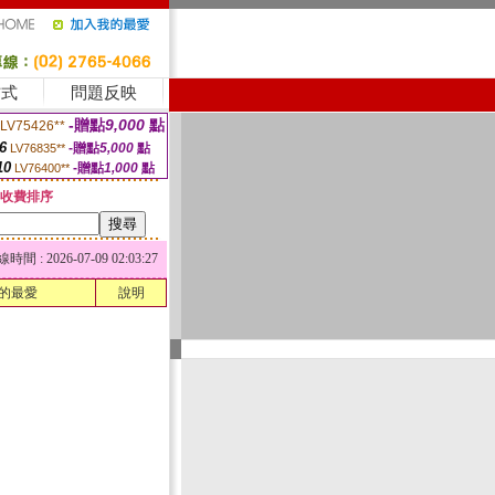
方式
問題反映
-贈點
9,000
點
LV75426**
6
-贈點
5,000
點
LV76835**
10
-贈點
1,000
點
LV76400**
收費排序
 : 2026-07-09 02:03:27
的最愛
說明