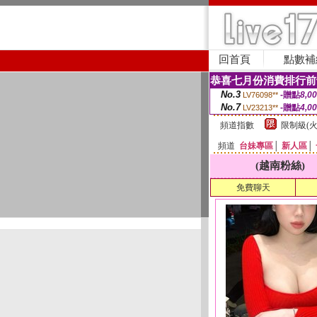
回首頁
點數補
恭喜七月份消費排行前
No.3
-贈點
8,0
LV76098**
No.7
-贈點
4,0
LV23213**
頻道指數
限制級(火
頻道
台妹專區
│
新人區
│
(越南粉絲)
免費聊天