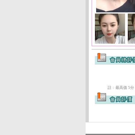
註﹕最高值 5分