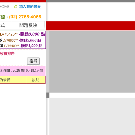
方式
問題反映
-贈點
9,000
點
LV75426**
6
-贈點
5,000
點
LV76835**
10
-贈點
1,000
點
LV76400**
收費排序
 : 2026-08-05 18:19:49
的最愛
說明