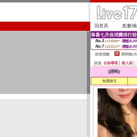
回首頁
點數補
恭喜七月份消費排行前
No.3
-贈點
8,0
LV76098**
No.7
-贈點
4,0
LV23213**
頻道指數
限制級(火
頻道
台妹專區
│
新人區
│
(詩昀)
免費聊天