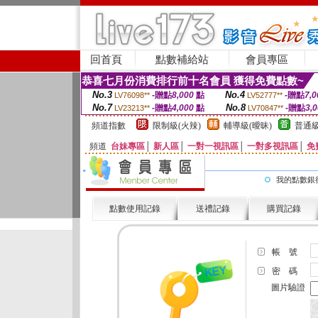
回首頁
點數補給站
會員專區
恭喜七月份消費排行前十名會員 獲得免費點數~
No.3
No.4
-贈點
8,000
點
-贈點
7,0
LV76098**
LV52777**
No.7
No.8
-贈點
4,000
點
-贈點
3,
LV23213**
LV70847**
頻道指數
限制級(火辣)
輔導級(曖昧)
普通級
頻道
台妹專區
│
新人區
│
一對一視訊區
│
一對多視訊區
│
免
我的點數銀
點數使用記錄
送禮記錄
購買記錄
帳 號
密 碼
圖片驗證