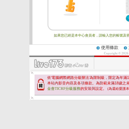
如果您已經是本中心會員者，請輸入您的帳號及密
使用條款
Copyright © 202
依'電腦網際網路分級辦法'為限制級，限定為年滿
1
本站內影音內容及各項條款。為防範未滿
18
歲之
金會TICRF分級服務
的安裝與設定。
(為還給愛護